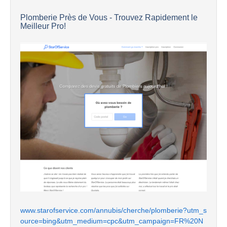
Plomberie Près de Vous - Trouvez Rapidement le
Meilleur Pro!
www.starofservice.com/annubis/cherche/plomberie?utm_s
ource=bing&utm_medium=cpc&utm_campaign=FR%20N