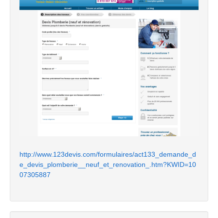
http://www.123devis.com/formulaires/act133_demande_d
e_devis_plomberie__neuf_et_renovation_.htm?KWID=10
07305887