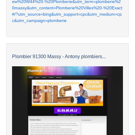
ew%20W44%20-%20Plomberie&utm_term=plomberie%2
0massy&utm_content=Plomberie%20Villes%20-%20Exact
#/?utm_source=bing&utm_support=cpc&utm_medium=cp
c&utm_campaign=plomberie
Plombier 91300 Massy - Antony plombiers...