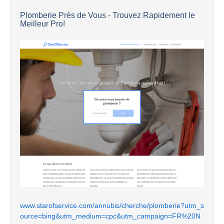
Plomberie Près de Vous - Trouvez Rapidement le
Meilleur Pro!
www.starofservice.com/annubis/cherche/plomberie?utm_s
ource=bing&utm_medium=cpc&utm_campaign=FR%20N