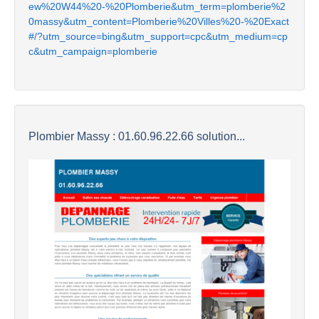
ew%20W44%20-%20Plomberie&utm_term=plomberie%2
0massy&utm_content=Plomberie%20Villes%20-%20Exact
#/?utm_source=bing&utm_support=cpc&utm_medium=cp
c&utm_campaign=plomberie
Plombier Massy : 01.60.96.22.66 solution...