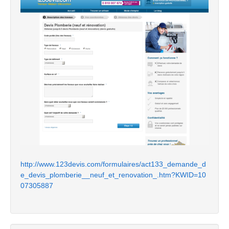
http://www.123devis.com/formulaires/act133_demande_d
e_devis_plomberie__neuf_et_renovation_.htm?KWID=10
07305887