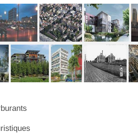
arburants
ristiques