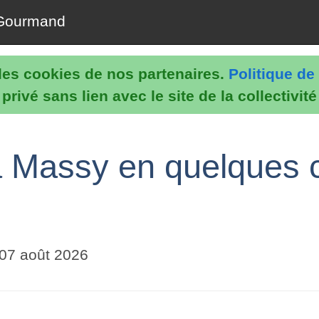
Gourmand
e les cookies de nos partenaires.
Politique de 
rivé sans lien avec le site de la collectivit
à Massy en quelques c
07 août 2026