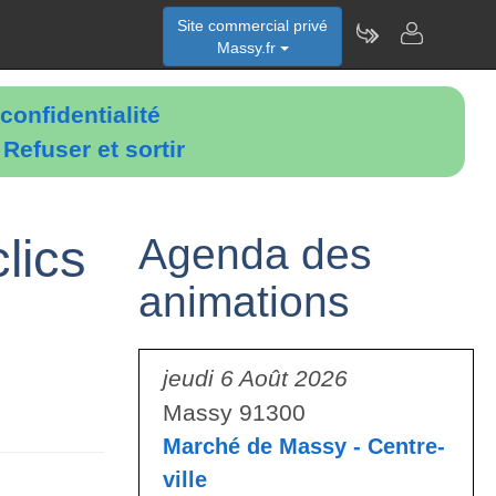
Site commercial privé
Massy.fr
confidentialité
é
Refuser et sortir
lics
Agenda des
animations
jeudi 6 Août 2026
Massy 91300
Marché de Massy - Centre-
ville