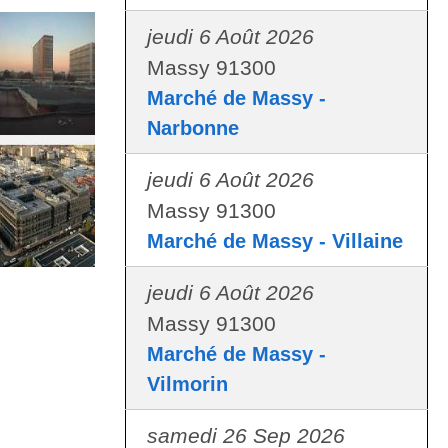
jeudi 6 Août 2026
Massy 91300
Marché de Massy -
Narbonne
jeudi 6 Août 2026
Massy 91300
Marché de Massy - Villaine
jeudi 6 Août 2026
Massy 91300
Marché de Massy -
Vilmorin
samedi 26 Sep 2026