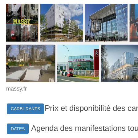
massy.fr
Prix et disponibilité des c
CARBURANTS
Agenda des manifestations tou
DATES